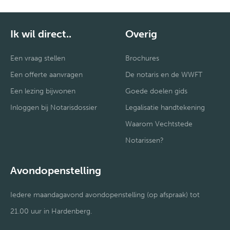
Ik wil direct..
Overig
Een vraag stellen
Brochures
Een offerte aanvragen
De notaris en de WWFT
Een lezing bijwonen
Goede doelen gids
Inloggen bij Notarisdossier
Legalisatie handtekening
Waarom Vechtstede
Notarissen?
Avondopenstelling
Iedere maandagavond avondopenstelling (op afspraak) tot
21.00 uur in Hardenberg.