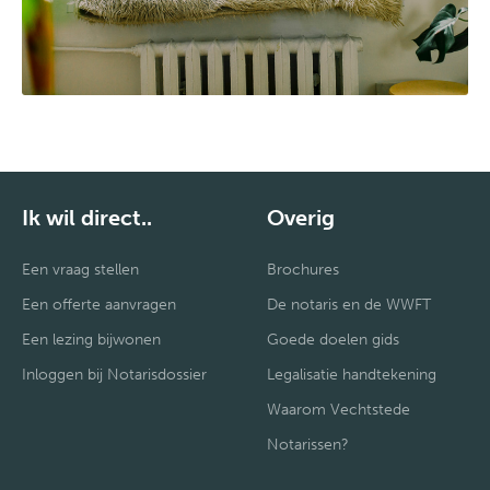
Ik wil direct..
Overig
Een vraag stellen
Brochures
Een offerte aanvragen
De notaris en de WWFT
Een lezing bijwonen
Goede doelen gids
Inloggen bij Notarisdossier
Legalisatie handtekening
Waarom Vechtstede
Notarissen?