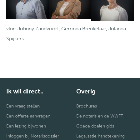
vlnr: Johnny Zandvoort, Gerrinda Breukelaar, Jolanda
Spijkers
Ik wil direct..
Overig
Een vraag stellen
Brochures
Een offerte aanvragen
De notaris en de WWFT
Een lezing bijwonen
Goede doelen gids
Inloggen bij Notarisdossier
Legalisatie handtekening