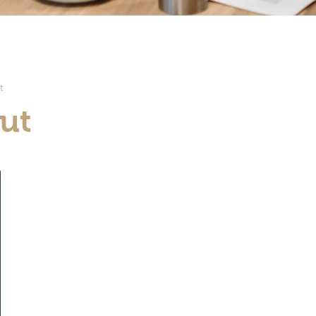
t
uut