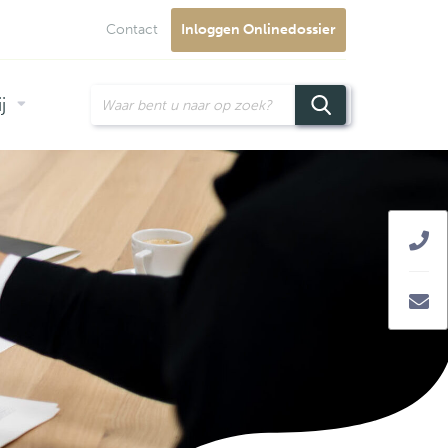
Contact
Inloggen Onlinedossier
j