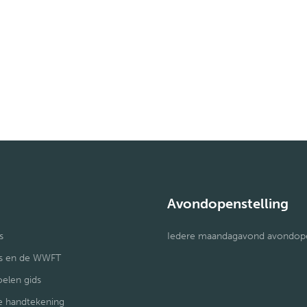
g
Avondopenstelling
s
Iedere maandagavond avondopens
is en de WWFT
elen gids
ie handtekening