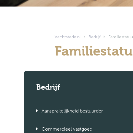
Vechtstede.nl
Bedrijf
Familiestatuu
Familiestat
Bedrijf
Aansprakelijkheid bestuurder
Commercieel vastgoed