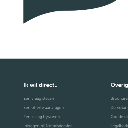
Ik wil direct..
Overi
Een vraag stellen
Brochure
Een offerte aanvragen
De notar
Een lezing bijwonen
Goede do
Inloggen bij Notarisdossier
Legalisat