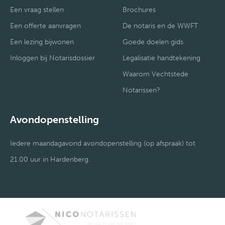
Een vraag stellen
Brochures
Een offerte aanvragen
De notaris en de WWFT
Een lezing bijwonen
Goede doelen gids
Inloggen bij Notarisdossier
Legalisatie handtekening
Waarom Vechtstede
Notarissen?
Avondopenstelling
Iedere maandagavond avondopenstelling (op afspraak) tot
21.00 uur in Hardenberg.