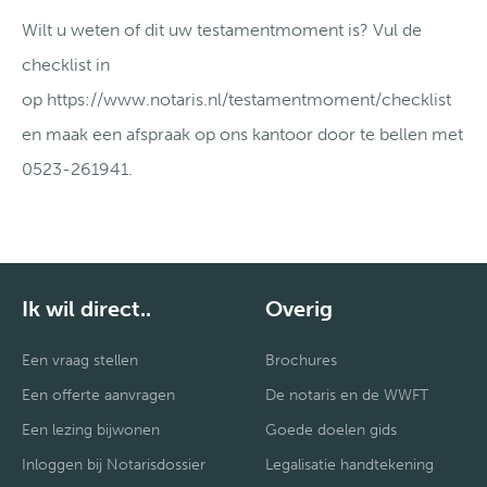
Wilt u weten of dit uw testamentmoment is? Vul de
checklist in
op https://www.notaris.nl/testamentmoment/checklist
en maak een afspraak op ons kantoor door te bellen met
0523-261941.
Ik wil direct..
Overig
Een vraag stellen
Brochures
Een offerte aanvragen
De notaris en de WWFT
Een lezing bijwonen
Goede doelen gids
Inloggen bij Notarisdossier
Legalisatie handtekening