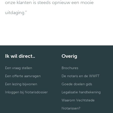
onze klanten is steeds opnieuw een mooie
uitdaging.”
Ik wil direct..
Overig
Een vraag stellen
Brochures
Een offerte aanvragen
De notaris en de WWFT
Een lezing bijwonen
Goede doelen gids
Inloggen bij Notarisdossier
Legalisatie handtekening
Waarom Vechtstede
Notarissen?