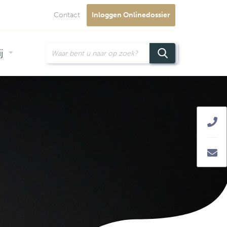
Contact
Inloggen Onlinedossier
j