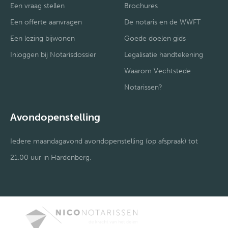
Een vraag stellen
Brochures
Een offerte aanvragen
De notaris en de WWFT
Een lezing bijwonen
Goede doelen gids
Inloggen bij Notarisdossier
Legalisatie handtekening
Waarom Vechtstede
Notarissen?
Avondopenstelling
Iedere maandagavond avondopenstelling (op afspraak) tot
21.00 uur in Hardenberg.