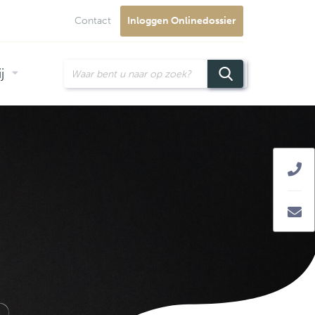
Contact
Inloggen Onlinedossier
j