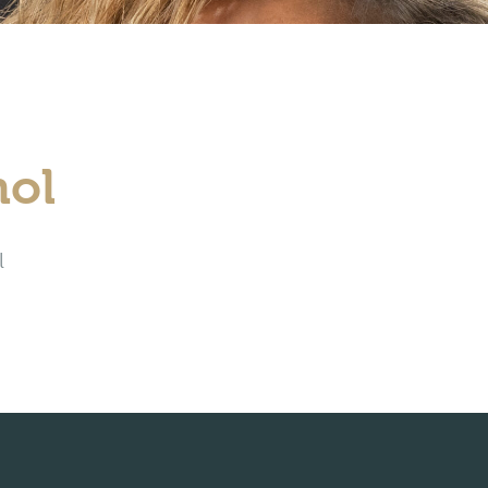
nol
l