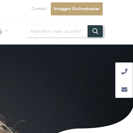
Contact
Inloggen Onlinedossier
j