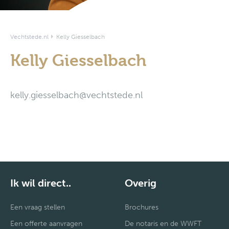
Vechtstede.nl
Kelly Giesselbach
Kelly Giesselbach
kelly.giesselbach@vechtstede.nl
Ik wil direct..
Overig
Een vraag stellen
Brochures
Een offerte aanvragen
De notaris en de WWFT