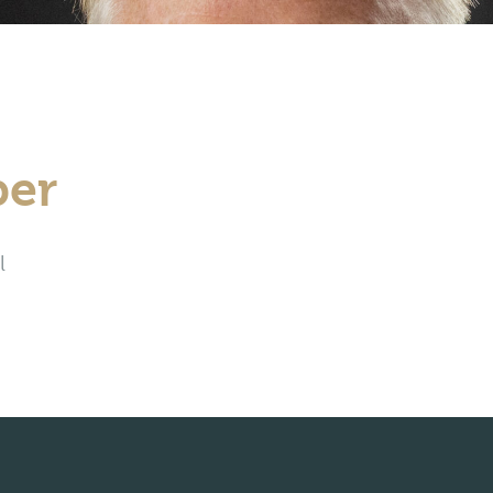
per
l