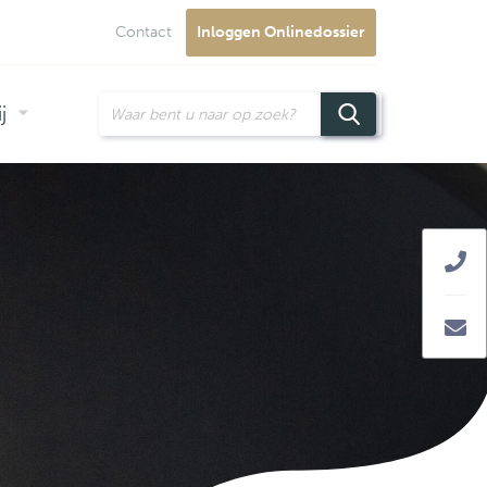
Contact
Inloggen Onlinedossier
j