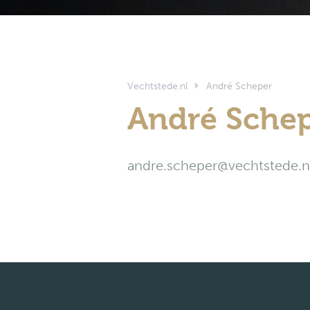
Vechtstede.nl
André Scheper
André Sche
andre.scheper@vechtstede.n