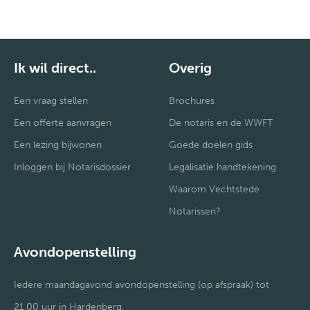
Ik wil direct..
Overig
Een vraag stellen
Brochures
Een offerte aanvragen
De notaris en de WWFT
Een lezing bijwonen
Goede doelen gids
Inloggen bij Notarisdossier
Legalisatie handtekening
Waarom Vechtstede
Notarissen?
Avondopenstelling
Iedere maandagavond avondopenstelling (op afspraak) tot
21.00 uur in Hardenberg.