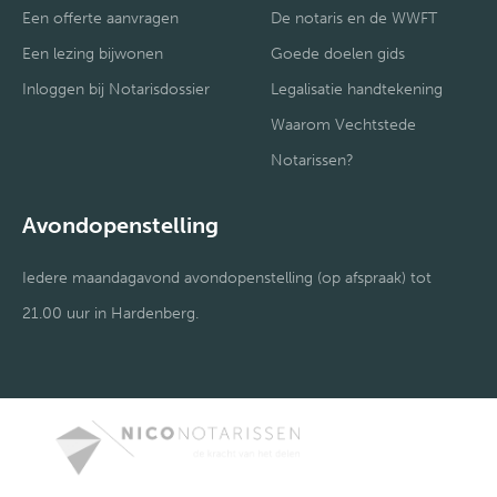
Een offerte aanvragen
De notaris en de WWFT
Een lezing bijwonen
Goede doelen gids
Inloggen bij Notarisdossier
Legalisatie handtekening
Waarom Vechtstede
Notarissen?
Avondopenstelling
Iedere maandagavond avondopenstelling (op afspraak) tot
21.00 uur in Hardenberg.