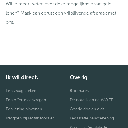
Wil je meer weten over deze mogelijkheid van geld
lenen? Maak dan gerust een vrijblijvende afspraak met
ons.
Ik wil direct..
Overig
Een vraag stellen
Brochures
Een offerte aanvragen
De notaris en de WWFT
Een lezing bijwonen
Goede doelen gids
Inloggen bij Notarisdossier
Legalisatie handtekening
Waarom Vechtstede