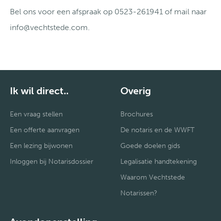
Bel ons voor een afspraak op 0523-261941 of mail naar
info@vechtstede.com.
Ik wil direct..
Overig
Een vraag stellen
Brochures
Een offerte aanvragen
De notaris en de WWFT
Een lezing bijwonen
Goede doelen gids
Inloggen bij Notarisdossier
Legalisatie handtekening
Waarom Vechtstede
Notarissen?